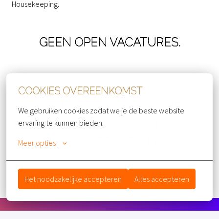
Housekeeping.
GEEN OPEN VACATURES.
COOKIES OVEREENKOMST
GEEN OPEN POSITIES DIE
We gebruiken cookies zodat we je de beste website 
OVEREENKOMEN MET
ervaring te kunnen bieden.
GESELECTEERDE FILTERS.
Meer opties
Het noodzakelijke accepteren
Alles accepteren