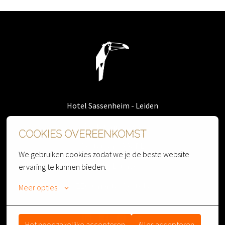
Homepagina
Hotel Sassenheim - Leiden
Restaurant Nest
COOKIES OVEREENKOMST
Restaurant PAARL
We gebruiken cookies zodat we je de beste website 
Cherry Lounge
ervaring te kunnen bieden.
OZZO Oriental Restobar
Meer opties
Het noodzakelijke accepteren
Alles accepteren