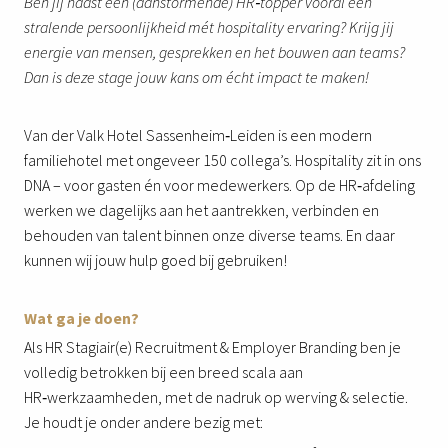
Ben jij naast een (aanstormende) HR‑topper vooral een
stralende persoonlijkheid mét hospitality ervaring? Krijg jij
energie van mensen, gesprekken en het bouwen aan teams?
Dan is deze stage jouw kans om écht impact te maken!
Van der Valk Hotel Sassenheim‑Leiden is een modern
familiehotel met ongeveer 150 collega’s. Hospitality zit in ons
DNA – voor gasten én voor medewerkers. Op de HR‑afdeling
werken we dagelijks aan het aantrekken, verbinden en
behouden van talent binnen onze diverse teams. En daar
kunnen wij jouw hulp goed bij gebruiken!
Wat ga je doen?
Als HR Stagiair(e) Recruitment & Employer Branding ben je
volledig betrokken bij een breed scala aan
HR‑werkzaamheden, met de nadruk op werving & selectie.
Je houdt je onder andere bezig met: