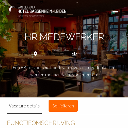
Overslaan
naar
Homepagina
content
HR MEDEWERKER
Sassenheim
Kantoor
Een HR‑rol voor wie houdt van regelen, meedenken en
werken met aandacht voor mensen.
Vacature details
Solliciteren
FUNCTIEOMSCHRIJVING