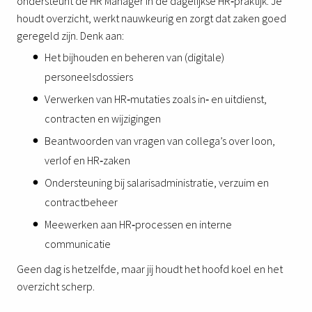
ondersteunt de HR Manager in de dagelijkse HR‑praktijk. Je
houdt overzicht, werkt nauwkeurig en zorgt dat zaken goed
geregeld zijn. Denk aan:
Het bijhouden en beheren van (digitale)
personeelsdossiers
Verwerken van HR‑mutaties zoals in‑ en uitdienst,
contracten en wijzigingen
Beantwoorden van vragen van collega’s over loon,
verlof en HR‑zaken
Ondersteuning bij salarisadministratie, verzuim en
contractbeheer
Meewerken aan HR‑processen en interne
communicatie
Geen dag is hetzelfde, maar jij houdt het hoofd koel en het
overzicht scherp.