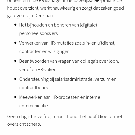
ondersteunt de HR Manager in de dagelijkse HR‑praktijk. Je
houdt overzicht, werkt nauwkeurig en zorgt dat zaken goed
geregeld zijn. Denk aan:
Het bijhouden en beheren van (digitale)
personeelsdossiers
Verwerken van HR‑mutaties zoals in‑ en uitdienst,
contracten en wijzigingen
Beantwoorden van vragen van collega’s over loon,
verlof en HR‑zaken
Ondersteuning bij salarisadministratie, verzuim en
contractbeheer
Meewerken aan HR‑processen en interne
communicatie
Geen dag is hetzelfde, maar jij houdt het hoofd koel en het
overzicht scherp.