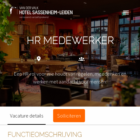
Overslaan
naar
Homepagina
content
HR MEDEWERKER
Sassenheim
Kantoor
Een HR‑rol voor wie houdt van regelen, meedenken en
werken met aandacht voor mensen.
Vacature details
Solliciteren
FUNCTIEOMSCHRIJVING