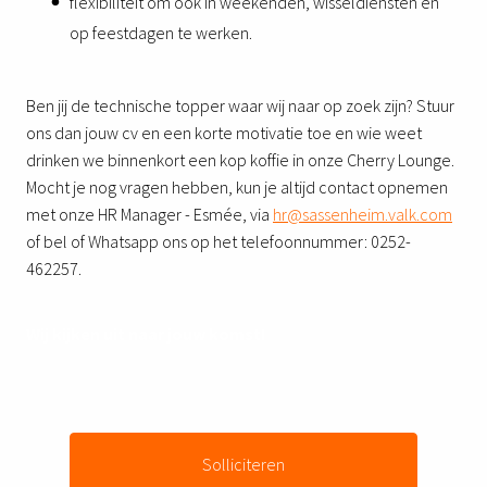
flexibiliteit om ook in weekenden, wisseldiensten en
op feestdagen te werken.
Ben jij de technische topper waar wij naar op zoek zijn? Stuur
ons dan jouw cv en een korte motivatie toe en wie weet
drinken we binnenkort een kop koffie in onze Cherry Lounge.
Mocht je nog vragen hebben, kun je altijd contact opnemen
met onze HR Manager - Esmée, via
hr@sassenheim.valk.com
of bel of Whatsapp ons op het telefoonnummer: 0252-
462257.
Wij kijken uit naar jouw komst!
Solliciteren