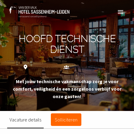
Overslaan
naar
Homepagina
content
HOOFD TECHNISCHE
DIENST
Sassenheim
Technische Dienst
Met jouw technische vakmanschap zorg je voor
comfort, veiligheid én een zorgeloos verblijf voor
onze gasten!
Vacature details
Solliciteren