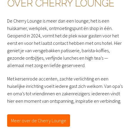
OVER CHERRY LOUNGE
De Cherry Lounge is meer dan een lounge; het is een 
huiskamer, werkplek, ontmoetingspunt én shop in één. 
Geopend in 2024, vormt het de plek waar gasten voor het 
eerst en voor het laatst contact hebben met ons hotel. Hier 
geniet je van versgebakken patisserie, barista-koffies, 
gezonde ontbijtjes, verfijnde lunches en high tea’s — 
allemaal met zorg en liefde geserveerd.
Met kersenrode accenten, zachte verlichting en een 
huiselijke inrichting voelt iedere gast zich welkom. Van opa’s 
en oma’s tot vriendinnen en zakenreizigers: iedereen vindt 
hier een moment van ontspanning, inspiratie en verbinding.
Meer over de Cherry Lounge