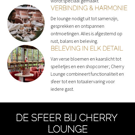
wordt speciaal gemaakt.
VERBINDING & HARMONIE
De lounge nodigt uit tot samenzijn, 
gesprekken en ontspannen 
ontmoetingen. Alles is afgestemd op 
rust, balans en beleving.
BELEVING IN ELK DETAIL
Van verse bloemen en kaarslicht tot 
spelletjes en een shopcorner; Cherry 
Lounge combineert functionaliteit en 
sfeer tot een totaalervaring voor 
iedere gast.
DE SFEER BIJ CHERRY 
LOUNGE