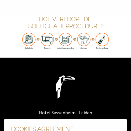
HOE VERLOOPT DE 
SOLLICITATIEPROCEDURE?
Homepage
Hotel Sassenheim - Leiden
Restaurant Nest
COOKIES AGREEMENT